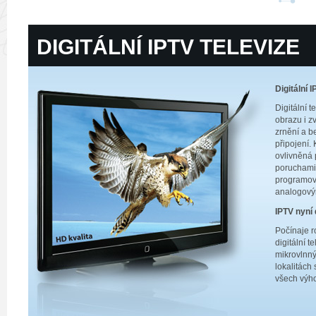
DIGITÁLNÍ IPTV TELEVIZE
Digitální 
Digitální t
obrazu i z
zrnění a b
připojení.
ovlivněná
poruchami,
programový
analogovým
IPTV nyní 
Počínaje r
digitální t
mikrovlnný
lokalitách
všech výho